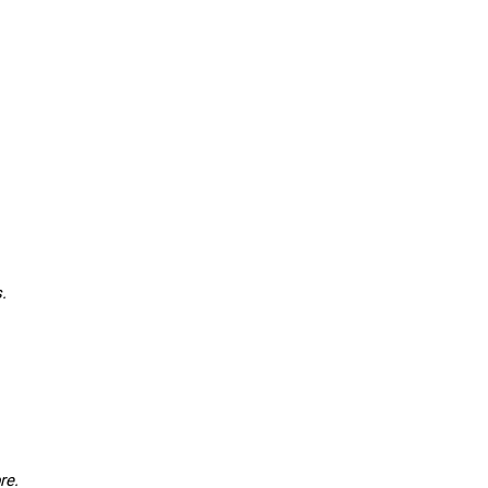
.
re.