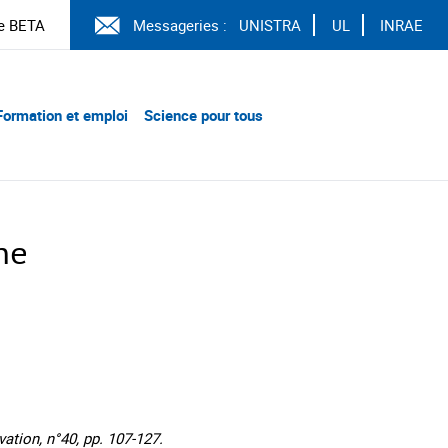
e BETA
Messageries :
UNISTRA
UL
INRAE
Formation et emploi
Science pour tous
he
ion, n°40, pp. 107-127.