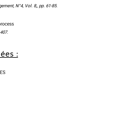
nt, N°4, Vol. 8,, pp. 61-85.
process
407.
ées :
NES