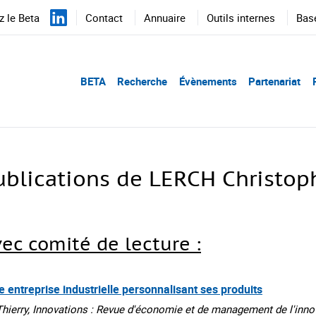
 le Beta
Contact
Annuaire
Outils internes
Bas
BETA
Recherche
Évènements
Partenariat
ublications de LERCH Christop
vec comité de lecture :
ne entreprise industrielle personnalisant ses produits
ry, Innovations : Revue d'économie et de management de l'innovat