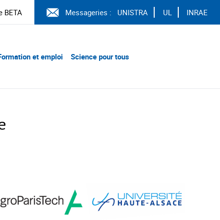
e BETA
Messageries :
UNISTRA
UL
INRAE
Formation et emploi
Science pour tous
e