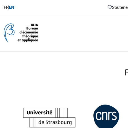
FR
EN
Soutenez