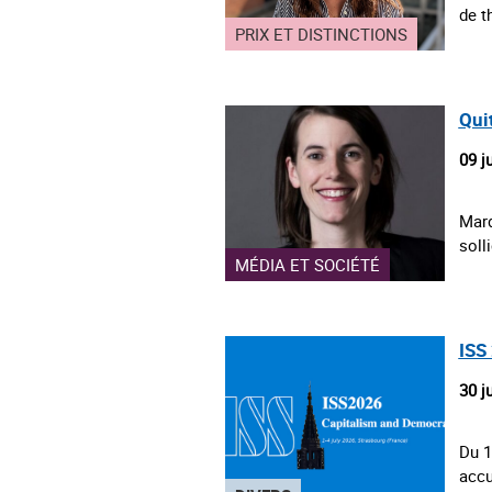
de t
PRIX ET DISTINCTIONS
Qui
09 j
Mard
soll
MÉDIA ET SOCIÉTÉ
ISS 
30 j
Du 1
accu