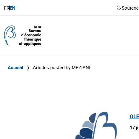
FR
EN
Soutenez
Accueil
❭
Articles posted by MEZIANI
OLEF
17 j