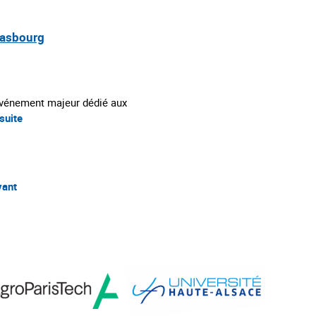
trasbourg
n événement majeur dédié aux
 suite
vant