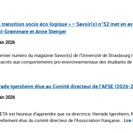
n transition socio·éco·logique » – Savoir(s) n°52 met en a
ul-Grammare et Anne Stenger
uin 2026
ernier numéro du magazine Savoir(s) de l’Université de Strasbourg 
acrés aux comportements pro‑environnementaux des étudiants de
rade Igersheim élue au Comité directeur de l’AFSE (2026-
uin 2026
ETA est heureux d’apprendre que sa directrice, Herrade Igersheim, 
ellement élus du comité directeur de l’Association française…
Lire 