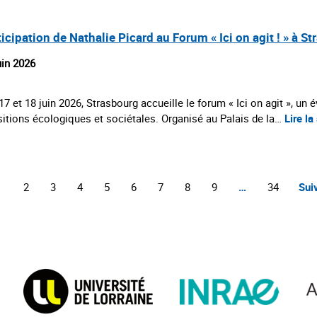
icipation de Nathalie Picard au Forum « Ici on agit ! » à S
uin 2026
17 et 18 juin 2026, Strasbourg accueille le forum « Ici on agit », u
sitions écologiques et sociétales. Organisé au Palais de la…
Lire la
1
2
3
4
5
6
7
8
9
…
34
Sui