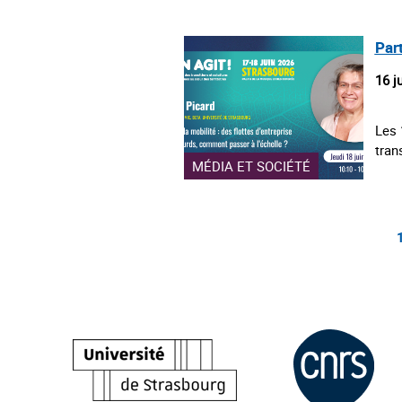
Part
16 j
Les 
tran
MÉDIA ET SOCIÉTÉ