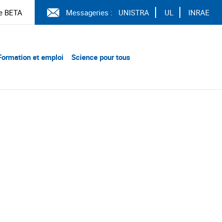
e BETA
Messageries :
UNISTRA
UL
INRAE
Formation et emploi
Science pour tous