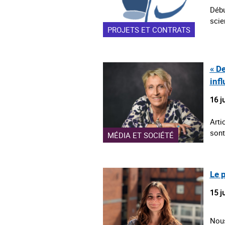
Débu
scie
PROJETS ET CONTRATS
« D
inf
16 j
Arti
sont
MÉDIA ET SOCIÉTÉ
Le 
15 j
Nous