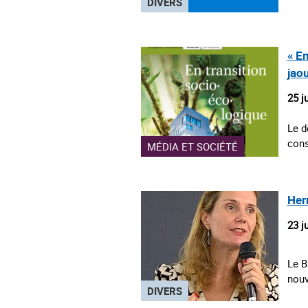
DIVERS
« E
jao
25 j
Le d
cons
MÉDIA ET SOCIÉTÉ
Her
23 j
Le B
nouv
DIVERS