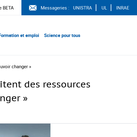
e BETA
Messageries :
UNISTRA
UL
INRAE
Formation et emploi
Science pour tous
ouvoir changer »
aitent des ressources
nger »