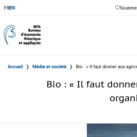
FR
EN
Soutenez
Accueil
❭
Média et société
❭
Bio : « Il faut donner aux agr
Bio : « Il faut donn
organ