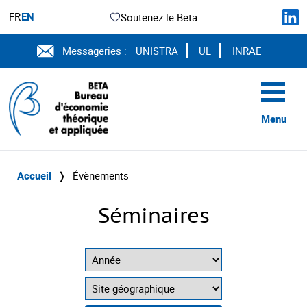
FR
EN
Soutenez le Beta
Messageries :
UNISTRA
UL
INRAE
Menu
Accueil
❭
Évènements
Séminaires