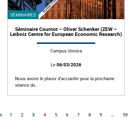
SÉMINAIRES
Séminaire Cournot – Oliver Schenker (ZEW –
Leibniz Centre for European Economic Research)
Campus Unistra
Le
06/03/2026
Nous avons le plaisir d’accueillir pour la prochaine
séance du…
t
1
2
3
4
5
6
7
8
9
…
59