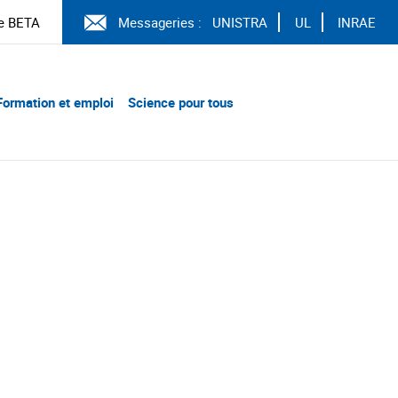
e BETA
Messageries :
UNISTRA
UL
INRAE
Formation et emploi
Science pour tous