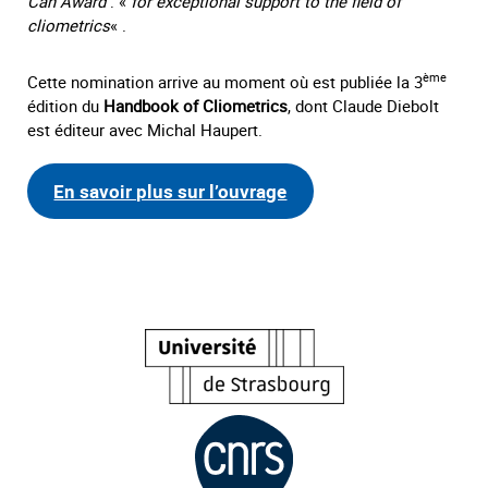
Can Award
: «
for exceptional support to the field of
cliometrics
« .
ème
Cette nomination arrive au moment où est publiée la 3
édition du
Handbook of Cliometrics
, dont Claude Diebolt
est éditeur avec Michal Haupert.
En savoir plus sur l’ouvrage