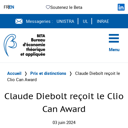
FR
EN
Soutenez le Beta
Messageries :
UNISTRA
UL
INRAE
Menu
Accueil
❭
Prix et distinctions
❭
Claude Diebolt reçoit le
Clio Can Award
Claude Diebolt reçoit le Clio
Can Award
03 juin 2024