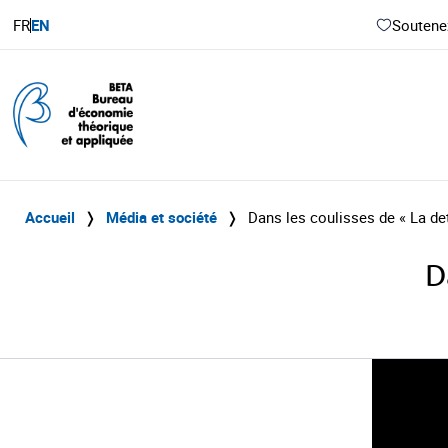
FR
EN
Soutenez
Accueil
❭
Média et société
❭
Dans les coulisses de « La de
D