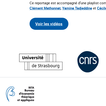
Ce reportage est accompagné d’une playlist compr
Clément Mathonnat
,
Yamina Tadjeddine
et
Cécil
Voir les vidéos