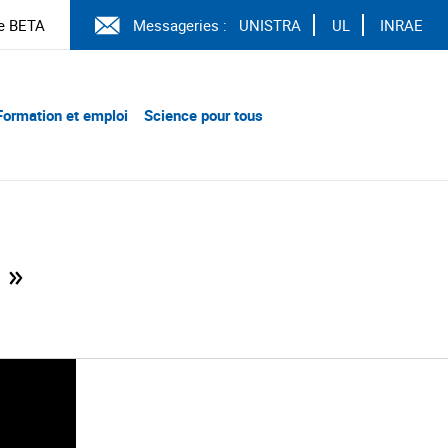
e BETA
Messageries :
UNISTRA
UL
INRAE
Formation et emploi
Science pour tous
 »