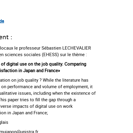
da
ent :
 locaux le professeur Sébastien LECHEVALIER
en sciences sociales (EHESS) sur le thème :
of digital use on the job quality. Comparing
isfaction in Japan and France
»
ation on job quality ? While the literature has
s on performance and volume of employment, it
ualitative issues, including when the existence of
This paper tries to fill the gap through a
iverse impacts of digital use on work
tion in Japan and France;
glais
mujapon@unistra.fr