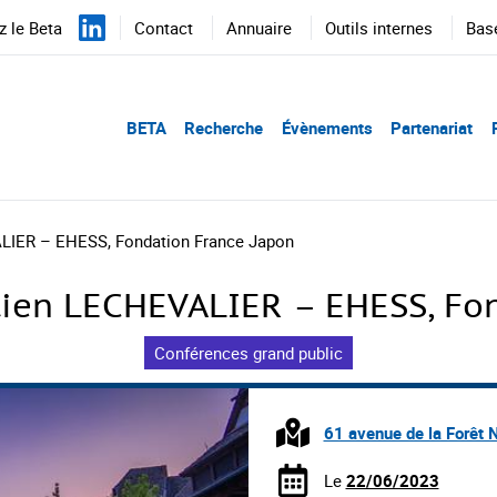
 le Beta
Contact
Annuaire
Outils internes
Bas
BETA
Recherche
Évènements
Partenariat
LIER – EHESS, Fondation France Japon
tien LECHEVALIER – EHESS, Fon
Conférences grand public
61 avenue de la Forêt N
Le
22/06/2023