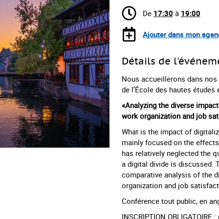
De
17:30
à
19:00
Ajouter dans mon agen
Détails de l'événem
Nous accueillerons dans nos
de l’École des hautes études 
«
Analyzing the diverse impact 
work organization and job sat
What is the impact of digitaliz
mainly focused on the effect
has relatively neglected the q
a digital divide is discussed. 
comparative analysis of the d
organization and job satisfac
Conférence tout public, en an
INSCRIPTION OBLIGATOIRE : 