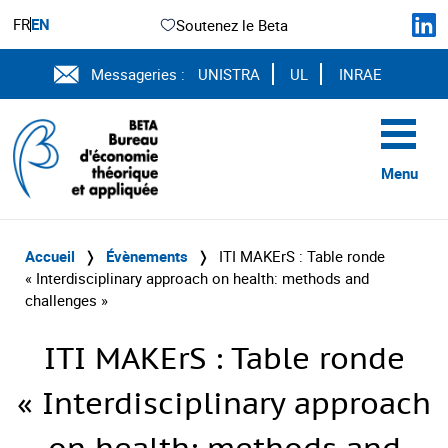
FR
EN
Soutenez le Beta
Messageries :
UNISTRA
UL
INRAE
Menu
Accueil
❭
Évènements
❭
ITI MAKErS : Table ronde
« Interdisciplinary approach on health: methods and
challenges »
ITI MAKErS : Table ronde
« Interdisciplinary approach