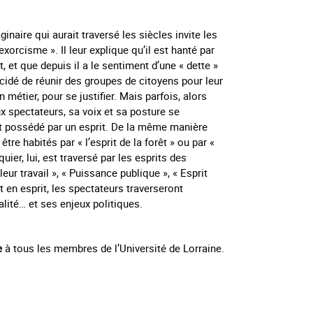
naire qui aurait traversé les siècles invite les
xorcisme ». Il leur explique qu’il est hanté par
t, et que depuis il a le sentiment d’une « dette »
écidé de réunir des groupes de citoyens pour leur
n métier, pour se justifier. Mais parfois, alors
x spectateurs, sa voix et sa posture se
it possédé par un esprit. De la même manière
tre habités par « l’esprit de la forêt » ou par «
quier, lui, est traversé par les esprits des
r travail », « Puissance publique », « Esprit
t en esprit, les spectateurs traverseront
ualité… et ses enjeux politiques.
e
à tous les membres de l’Université de Lorraine.