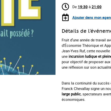
De
19:30
à
21:00
Ajouter dans mon agen
Détails de l'événem
Fruit d’une année de travail 
d’Économie Théorique et Appl
Jean-Yves Ruf, cette nouvelle
une
incursion ludique et plei
pour objectif de proposer aux 
une réflexion sur son actualit
Dans la continuité du succès d
Franck Chevallay signe un no
large public
, spectateurs aver
économiques.