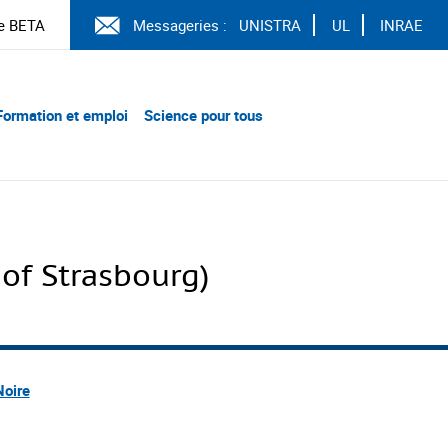
e BETA
Messageries :
UNISTRA
UL
INRAE
Formation et emploi
Science pour tous
of Strasbourg)
Noire