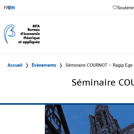
FR
EN
Soutenez
Accueil
❭
Évènements
❭
Séminaire COURNOT – Ragip Ege (U
Séminaire COU