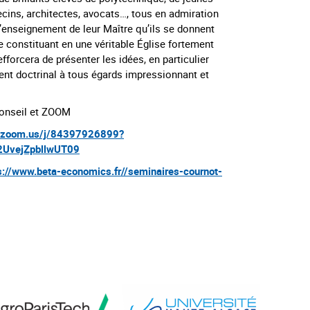
cins, architectes, avocats…, tous en admiration
l’enseignement de leur Maître qu’ils se donnent
e constituant en une véritable Église fortement
fforcera de présenter les idées, en particulier
t doctrinal à tous égards impressionnant et
onseil et ZOOM
b.zoom.us/j/84397926899?
UvejZpbllwUT09
s://www.beta-economics.fr//seminaires-cournot-