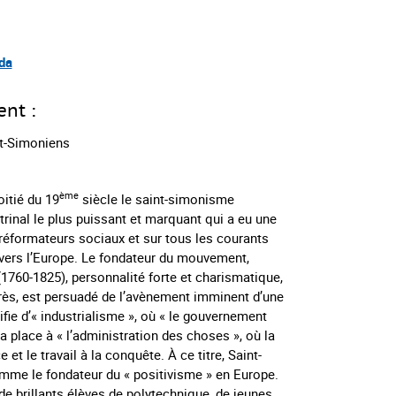
da
ent :
nt-Simoniens
ème
itié du 19
siècle le saint-simonisme
inal le plus puissant et marquant qui a eu une
 réformateurs sociaux et sur tous les courants
ravers l’Europe. Le fondateur du mouvement,
1760-1825), personnalité forte et charismatique,
rès, est persuadé de l’avènement imminent d’une
lifie d’« industrialisme », où « le gouvernement
 place à « l’administration des choses », où la
 et le travail à la conquête. À ce titre, Saint-
mme le fondateur du « positivisme » en Europe.
 de brillants élèves de polytechnique, de jeunes