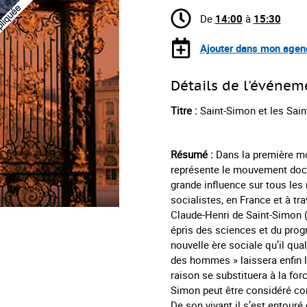
De
14:00
à
15:30
Ajouter dans mon agen
Détails de l'événem
Titre :
Saint-Simon et les Sai
Résumé :
Dans la première mo
représente le mouvement doctr
grande influence sur tous les
socialistes, en France et à t
Claude-Henri de Saint-Simon (
épris des sciences et du prog
nouvelle ère sociale qu’il qua
des hommes » laissera enfin la
raison se substituera à la force
Simon peut être considéré co
De son vivant il s’est entouré