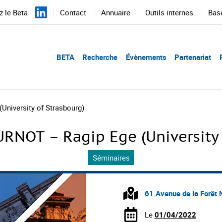
 le Beta
Contact
Annuaire
Outils internes
Bas
BETA
Recherche
Évènements
Partenariat
niversity of Strasbourg)
RNOT – Ragip Ege (University 
Séminaires
61 Avenue de la Forêt 
Le
01/04/2022