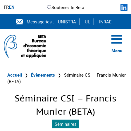
FR
EN
Soutenez le Beta
Messageries :
UNISTRA
UL
INRAE
Menu
Accueil
❭
Évènements
❭
Séminaire CSI – Francis Munier
(BETA)
Séminaire CSI – Francis
Munier (BETA)
Séminaires