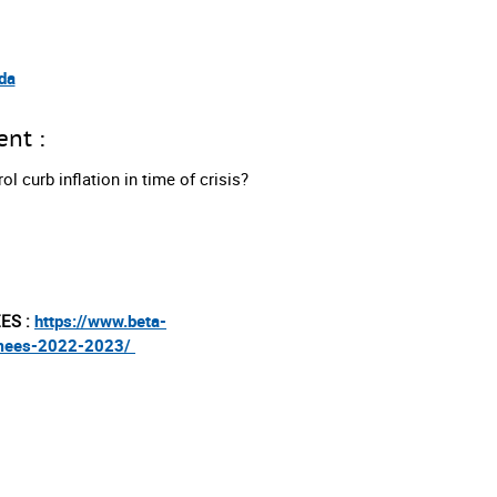
da
ent :
l curb inflation in time of crisis?
EES :
https://www.beta-
rmees-2022-2023/