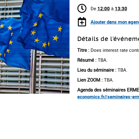
De
12:00
à
13:30
Ajouter dans mon agen
Détails de l'événem
Titre :
Does interest rate contro
Résumé :
TBA.
Lieu du séminaire :
TBA.
Lien ZOOM :
TBA.
Agenda des séminaires ERM
economics.fr//seminaires-e