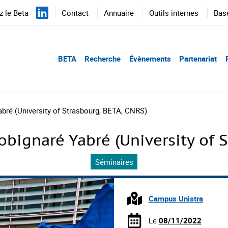
 le Beta
Contact
Annuaire
Outils internes
Bas
BETA
Recherche
Évènements
Partenariat
ré (University of Strasbourg, BETA, CNRS)
bignaré Yabré (University of S
Séminaires
Campus Unistra
Le
08/11/2022