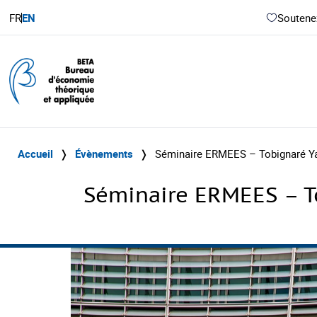
FR
EN
Soutenez
Accueil
❭
Évènements
❭
Séminaire ERMEES – Tobignaré Yab
Séminaire ERMEES – To