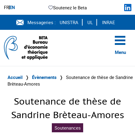
FR
EN
Soutenez le Beta
Messageries :
UNISTRA
UL
INRAE
Menu
Accueil
❭
Évènements
❭
Soutenance de thèse de Sandrine
Brèteau-Amores
Soutenance de thèse de
Sandrine Brèteau-Amores
Soutenances