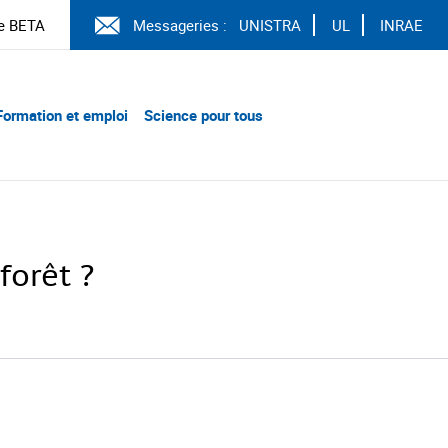
e BETA
Messageries :
UNISTRA
UL
INRAE
Formation et emploi
Science pour tous
forêt ?