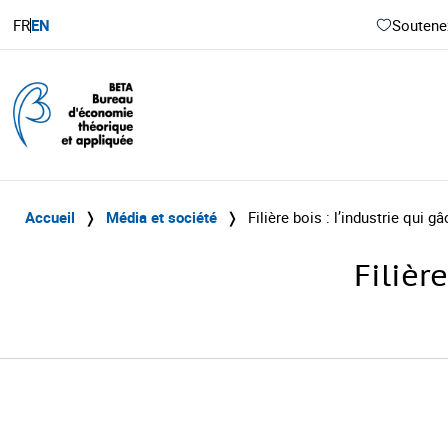
FR
EN
Soutenez
Accueil
❭
Média et société
❭
Filière bois : l’industrie qui gâ
Filièr