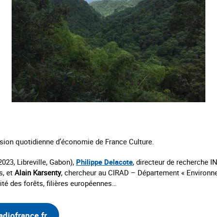
ion quotidienne d’économie de France Culture.
023, Libreville, Gabon),
Philippe Delacote
, directeur de recherche 
s, et
Alain Karsenty
, chercheur au CIRAD – Département « Environne
lité des forêts, filières européennes…
adiofrance.fr