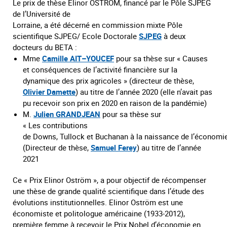
Le prix de thèse Elinor OSTROM, financé par le Pôle SJPEG
de l’Université de
Lorraine, a été décerné en commission mixte Pôle
scientifique SJPEG/ Ecole Doctorale
SJPEG
à deux
docteurs du BETA :
Mme
Camille
AIT
–
YOUCEF
pour sa thèse sur « Causes
et conséquences de l’activité financière sur la
dynamique des prix agricoles » (directeur de thèse,
Olivier Damette
) au titre de l’année 2020 (elle n’avait pas
pu recevoir son prix en 2020 en raison de la pandémie)
M.
Julien GRANDJEAN
pour sa thèse sur
« Les contributions
de Downs, Tullock et Buchanan à la naissance de l’économie
(Directeur de thèse,
Samuel Ferey
) au titre de l’année
2021
Ce « Prix Elinor Oström », a pour objectif de récompenser
une thèse de grande qualité scientifique dans l’étude des
évolutions institutionnelles. Elinor Oström est une
économiste et politologue américaine (1933-2012),
première femme à recevoir le Prix Nobel d’économie en