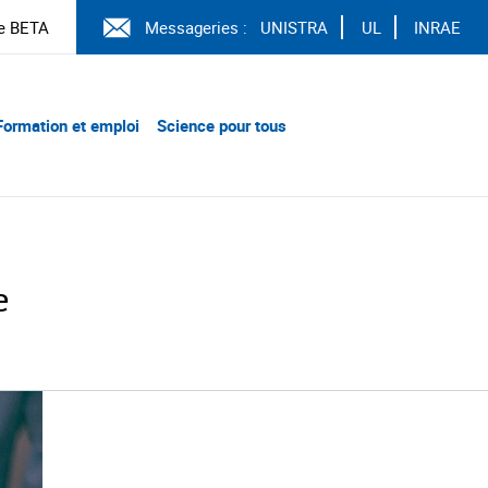
e BETA
Messageries :
UNISTRA
UL
INRAE
Formation et emploi
Science pour tous
e