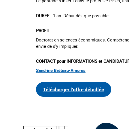
Le postdoc s’inscrit dans le projet OPT²FOR​, fin
DUREE :
1 an. Début dès que possible.
PROFIL :
Doctorat en sciences économiques. Compétences e
envie de s’y impliquer.
CONTACT pour INFORMATIONS et CANDIDATUR
Sandrine Brèteau-Amores
Télécharger l’offre détaillée