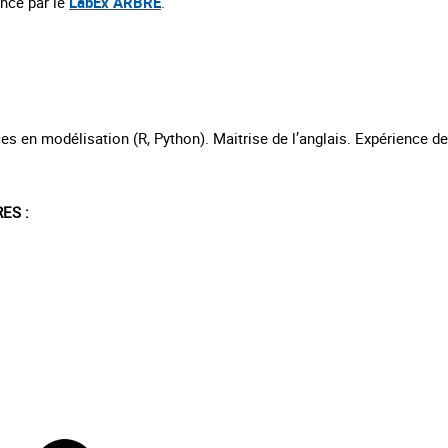
ancé par le
LabEx ARBRE
.
n modélisation (R, Python). Maitrise de l’anglais. Expérience de tr
ES :