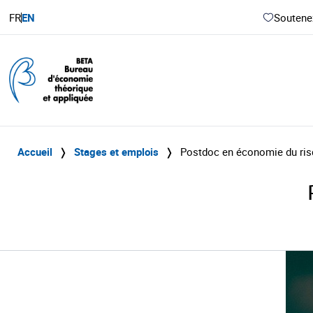
FR
EN
Soutenez
Accueil
❭
Stages et emplois
❭
Postdoc en économie du ri