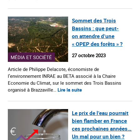
Sommet des Trois
Bassins : que peut-
on attendre d’une
« OPEP des forêts » ?
27 octobre 2023
MÉDIA ET SOCIÉTÉ
Article de Philippe Delacote, économiste de
l’environnement INRAE au BETA associé à la Chaire
Economie du Climat, sur le sommet des Trois Bassins
organisé à Brazzaville…
Lire la suite
Le prix de l’eau pourrait
bien flamber en France
ces prochaines années…
Un mal pour un bien ?