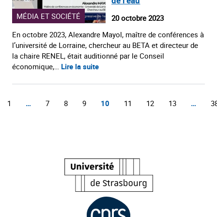
de l’eau
MÉDIA ET SOCIÉTÉ
20 octobre 2023
En octobre 2023, Alexandre Mayol, maître de conférences à
l’université de Lorraine, chercheur au BETA et directeur de
la chaire RENEL, était auditionné par le Conseil
économique,…
Lire la suite
1
…
7
8
9
10
11
12
13
…
3