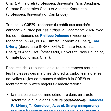
Chair), Anna Creti (professeur, Université Paris Dauphine,
Climate Economics Chair) et Andreas Kontoleon
(professeur, University of Cambridge).
Tribune : «
COP29 : redonner du crédit aux marchés
carbone
» publiée par
Les Echos
, le 6 décmebre 2024, avec
les contributions de
Philippe Delacote
(Directeur de
recherche INRAE, BETA, Climate Economics Chair),
Tara
L’Horty
(doctorante INRAE, BETA, Climate Economics
Chair), et Anna Creti (professeur, Université Paris Dauphine,
Climate Economics Chair).
Dans ces deux tribunes, les auteurs se concentrent sur
les faiblesses des marchés de crédits carbone malgré les
nouvelles règles communes établies à la COP29 et
identifient deux axes majeurs d’amélioration :
la transparence, comme démontré dans un article
scientifique publié dans
Nature Sustainability
:
Delacote,
P., L’Horty, T., Kontoleon, A. et al. Strong transparency
required for carbon credit mechanisms. Nat Sustain 7,