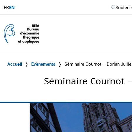
FR
EN
Soutenez
Accueil
❭
Évènements
❭
Séminaire Cournot – Dorian Julli
Séminaire Cournot –