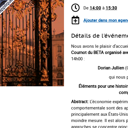
De
14:00
à
15:30
Ajouter dans mon agen
Détails de l'événem
Nous avons le plaisir d’accue
Cournot du BETA organisé ave
14h00 :
Dorian Jullien
(
qui nous p
Éléments pour une histoir
comp
Abstract:
L’économie expérime
comportementale sont des app
principalement aux États-Uni
moindre mesure. Il est alors 
approches se concentre princi