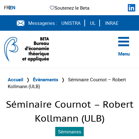
FR
EN
Soutenez le Beta
Messageries :
UNISTRA
UL
INRAE
Menu
Accueil
❭
Évènements
❭
Séminaire Cournot – Robert
Kollmann (ULB)
Séminaire Cournot – Robert
Kollmann (ULB)
Séminaires