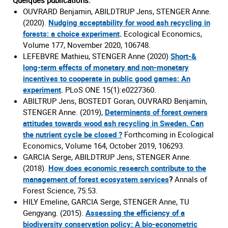
Quelques publications:
OUVRARD Benjamin, ABILDTRUP Jens, STENGER Anne.
(2020).
Nudging acceptability for wood ash recycling in
forests: a choice experiment
.
Ecological Economics,
Volume 177, November 2020, 106748.
LEFEBVRE Mathieu, STENGER Anne (2020)
Short-&
long-term effects of monetary and non-monetary
incentives to cooperate in public good games: An
experiment
.
PLoS ONE 15(1):e0227360.
ABILTRUP Jens, BOSTEDT Goran, OUVRARD Benjamin,
STENGER Anne. (2019),
Determinants of forest owners
attitudes towards wood ash recycling in Sweden. Can
the nutrient cycle be closed ?
Forthcoming in Ecological
Economics, Volume 164, October 2019, 106293.
GARCIA Serge, ABILDTRUP Jens, STENGER Anne.
(2018).
How does economic research contribute to the
management of forest ecosystem services
?
Annals of
Forest Science, 75:53.
HILY Emeline, GARCIA Serge, STENGER Anne, TU
Gengyang. (2015).
Assessing the efficiency of a
biodiversity conservation policy: A bio-econometric