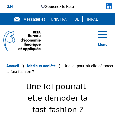
FR
EN
Soutenez le Beta
Messageries :
UNISTRA
UL
INRAE
Menu
Accueil
❭
Média et société
❭
Une loi pourrait-elle démoder
la fast fashion ?
Une loi pourrait-
elle démoder la
fast fashion ?