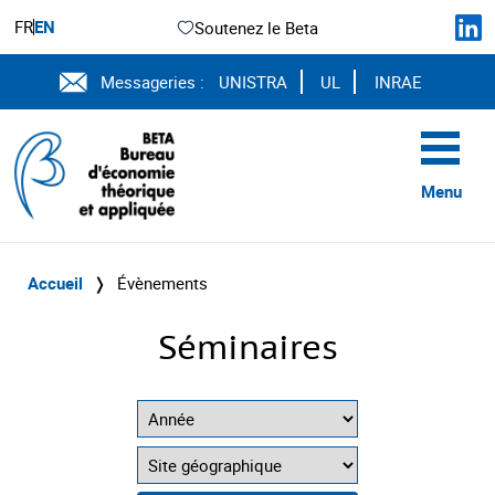
FR
EN
Soutenez le Beta
Messageries :
UNISTRA
UL
INRAE
Menu
Accueil
❭
Évènements
Séminaires