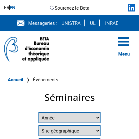
FR
EN
Soutenez le Beta
Messageries :
UNISTRA
UL
INRAE
Menu
Accueil
❭
Évènements
Séminaires