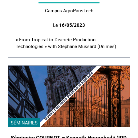
Campus AgroParisTech
Le
16/05/2023
« From Tropical to Discrete Production
Technologies » with Stéphane Mussard (Unîmes)…
SÉMINAIRES
Séminaire COURNOT – Kenneth Houngbedji (IRD,