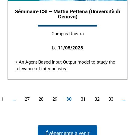
Séminaire CSI – Mattia Pettena (Università di
Genova)
Campus Unistra
Le
11/05/2023
« An Agent-Based Input-Output model to study the
relevance of interindustry…
1
…
27
28
29
30
31
32
33
…
Événements à venir