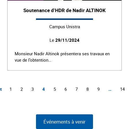
Soutenance d’HDR de Nadir ALTINOK
Campus Unistra
Le
29/11/2024
Monsieur Nadir Altinok présentera ses travaux en
vue de l’obtention…
t
1
2
3
4
5
6
7
8
9
…
14
Événements à venir