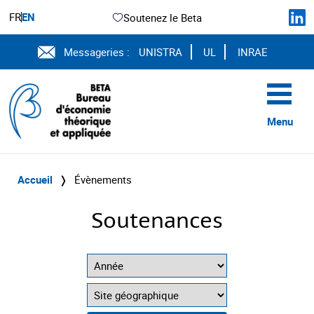
FR
EN
Soutenez le Beta
Messageries :
UNISTRA
UL
INRAE
Menu
Accueil
❭
Évènements
Soutenances