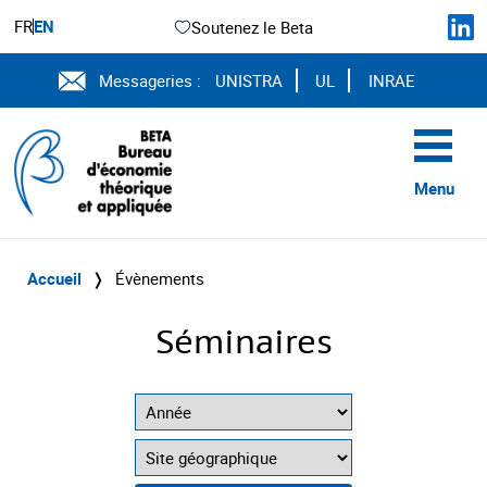
FR
EN
Soutenez le Beta
Messageries :
UNISTRA
UL
INRAE
Menu
Accueil
❭
Évènements
Séminaires