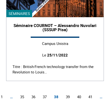
SÉMINAIRES
Séminaire COURNOT – Alessandro Nuvolari
(SSSUP Pisa)
Campus Unistra
Le
25/11/2022
Titre : British-French technology transfer from the
Revolution to Louis…
1
…
35
36
37
38
39
40
41
…