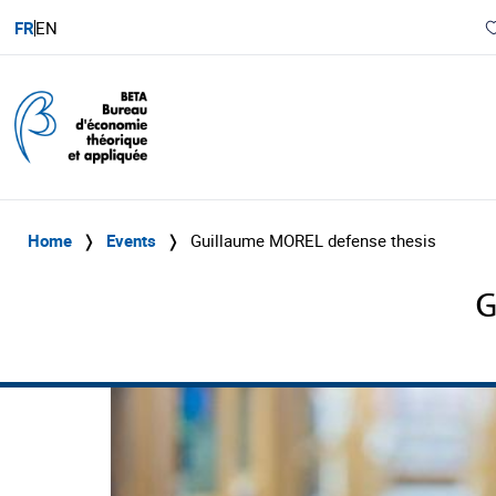
FR
EN
Home
❭
Events
❭
Guillaume MOREL defense thesis
G