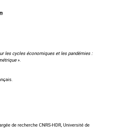
m
ur les cycles économiques et les pandémies :
ométrique
».
ançais.
rgée de recherche CNRS-HDR, Université de