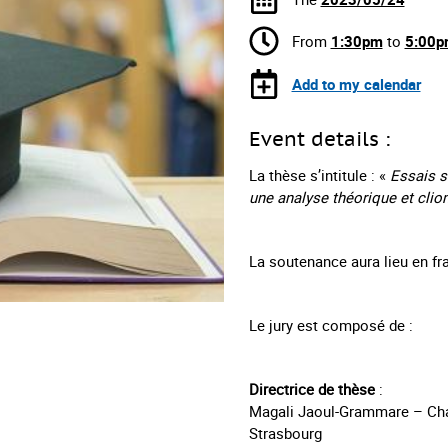
From
1:30pm
to
5:00p
Add to my calendar
Event details :
La thèse s’intitule : «
Essais s
une analyse théorique et cli
La soutenance aura lieu en fr
Le jury est composé de :
Directrice de thèse
:
Magali Jaoul-Grammare – Cha
Strasbourg