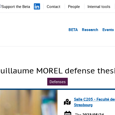
Support the Beta
Contact
People
Internal tools
BETA
Research
Events
uillaume MOREL defense thes
Defenses
Salle C205 - Faculté d
Strasbourg
The
2023/05/24