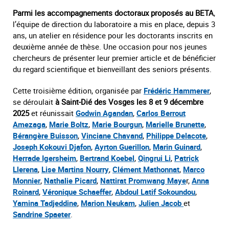
Parmi les accompagnements doctoraux proposés au BETA
,
l’équipe de direction du laboratoire a mis en place, depuis 3
ans, un atelier en résidence pour les doctorants inscrits en
deuxième année de thèse. Une occasion pour nos jeunes
chercheurs de présenter leur premier article et de bénéficier
du regard scientifique et bienveillant des seniors présents.
Cette troisième édition, organisée par
Frédéric Hammerer
,
se déroulait
à Saint-Dié des Vosges les 8 et 9 décembre
2025
et réunissait
Godwin Agandan
,
Carlos Berrout
Amezaga
,
Marie Boltz
,
Marie Bourgun
,
Marielle Brunette
,
Bérangère Buisson
,
Vinciane Chavand
,
Philippe Delacote
,
Joseph Kokouvi Djafon
,
Ayrton Guerillon
,
Marin Guinard
,
Herrade Igersheim
,
Bertrand Koebel
,
Qingrui Li
,
Patrick
Llerena
,
Lise Martins Nourry
,
Clément Mathonnat
,
Marco
Monnier
,
Nathalie Picard
,
Nattirat Promwang Maye
r,
Anna
Roinard
,
Véronique Schaeffer
,
Abdoul Latif Sokoundou
,
Yamina Tadjeddine
,
Marion Neukam
,
Julien Jacob
et
Sandrine Spaeter
.